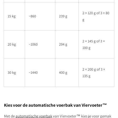
2 × 120 g of 3 × 80
15 kg
~860
239 g
g
2 × 145 g of 3 ×
20 kg
~1060
294 g
100 g
2 × 200 g of 3 ×
30 kg
~1440
400 g
135 g
Kies voor de automatische voerbak van Viervoeter™
Met de
automatische voerbak
van Viervoeter™ kies je voor gemak