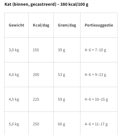
Kat (binnen, gecastreerd) – 380 kcal/100 g
Gewicht
Kcal/dag
Gram/dag
Portiesuggestie
3,0 kg
150
39 g
4–6 × 7–10 g
4,0 kg
200
53 g
4–6 × 9–13 g
4,5 kg
225
59 g
4–6 × 10–15 g
5,0 kg
250
66 g
4–6 × 11–17 g