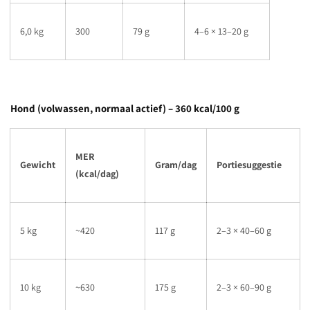
6,0 kg
300
79 g
4–6 × 13–20 g
Hond (volwassen, normaal actief) – 360 kcal/100 g
MER
Gewicht
Gram/dag
Portiesuggestie
(kcal/dag)
5 kg
~420
117 g
2–3 × 40–60 g
10 kg
~630
175 g
2–3 × 60–90 g