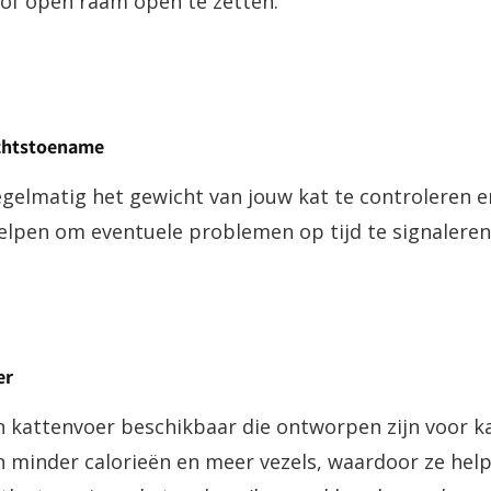
 of open raam open te zetten.
chtstoename
egelmatig het gewicht van jouw kat te controleren e
elpen om eventuele problemen op tijd te signaleren
er
en kattenvoer beschikbaar die ontworpen zijn voor 
n minder calorieën en meer vezels, waardoor ze help