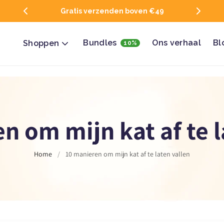
9
Voor 15:00 besteld is volgende werkdag in huis
Bundles
Ons verhaal
Bl
Shoppen
10%
n om mijn kat af te l
Home
/
10 manieren om mijn kat af te laten vallen