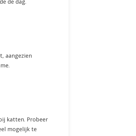
de de dag.
at, aangezien
ame.
ij katten. Probeer
el mogelijk te