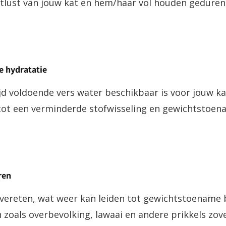
tlust van jouw kat en hem/haar vol houden geduren
e hydratatie
ijd voldoende vers water beschikbaar is voor jouw k
 tot een verminderde stofwisseling en gewichtstoen
ren
overeten, wat weer kan leiden tot gewichtstoename b
zoals overbevolking, lawaai en andere prikkels zove