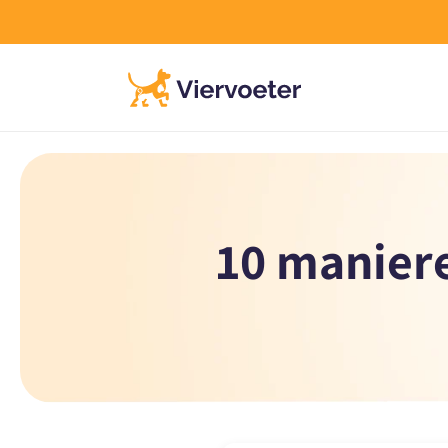
Meteen
naar de
sicoloos uitproberen
Gratis verzenden boven €4
content
10 maniere