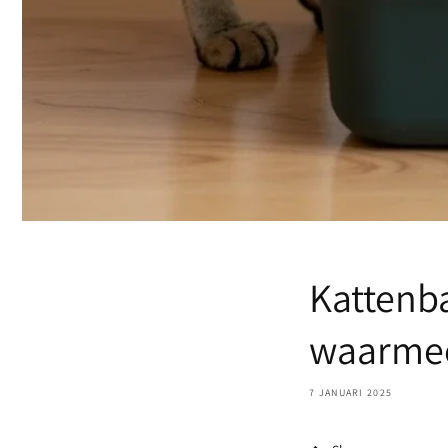
Kattenb
waarmee
7 JANUARI 2025