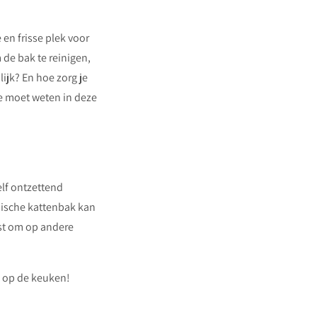
en frisse plek voor
de bak te reinigen,
ijk? En hoe zorg je
je moet weten in deze
elf ontzettend
nische kattenbak kan
est om op andere
s op de keuken!