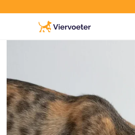
Meteen
naar de
eld is volgende werkdag in huis
60 dagen risicoloos uitp
content