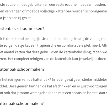
juiste spullen moet gebruiken en een vaste routine moet aanhouden
den vervangen of moet de volledige kattenbak worden schoongema
r je op een rij gezet:
 kattenbak schoonmaken?
 is ontzettend belangrijk. Je zult dan ook regelmatig de vulling m
te zorgen dat je kat een hygiënische en comfortabele plek heeft. Af
het aantal katten dat deze gebruikt en de kattenbakvulling, raden w
deren. Het compleet reinigen van de kattenbak kun je wekelijks doen
kattenbak schoonmaken?
 het reinigen van de kattenbak? In ieder geval geen sterke middelen 
el. Deze geuren kunnen de kat afschrikken en er juist voor zorgen 
dan ook dat je warm water gebruikt en met een spons en borstel aan 
kattenbak schoonmaken?