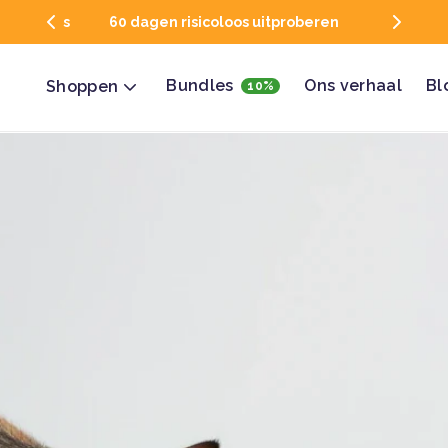
roberen
Gratis verzenden boven €49
Bundles
Ons verhaal
Bl
Shoppen
10%