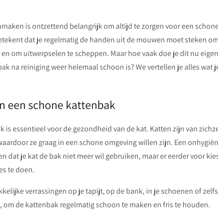
aken is ontzettend belangrijk om altijd te zorgen voor een schone 
 betekent dat je regelmatig de handen uit de mouwen moet steken om 
n en om uitwerpselen te scheppen. Maar hoe vaak doe je dit nu eigenl
bak na reiniging weer helemaal schoon is? We vertellen je alles wat 
an een schone kattenbak
 is essentieel voor de gezondheid van de kat. Katten zijn van zichz
waardoor ze graag in een schone omgeving willen zijn. Een onhygië
en dat je kat de bak niet meer wil gebruiken, maar er eerder voor ki
es te doen.
elijke verrassingen op je tapijt, op de bank, in je schoenen of zelf
 om de kattenbak regelmatig schoon te maken en fris te houden.