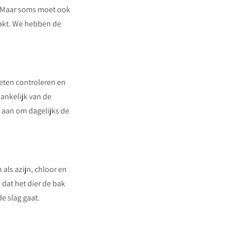
. Maar soms moet ook
akt. We hebben de
oeten controleren en
hankelijk van de
e aan om dagelijks de
.
als azijn, chloor en
dat het dier de bak
de slag gaat.