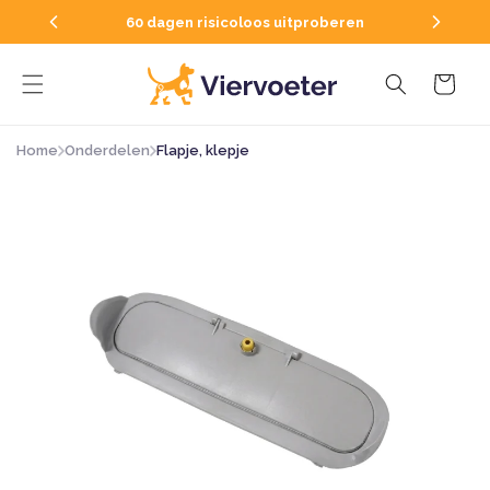
Direkt
 in huis
zum
60 dagen risicoloos uitproberen
Inhalt
Warenkorb
Home
Onderdelen
Flapje, klepje