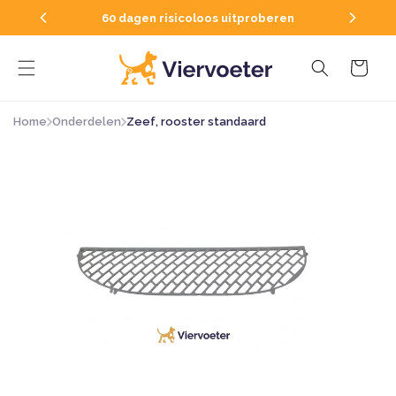
Direkt
 in huis
zum
60 dagen risicoloos uitproberen
Inhalt
Warenkorb
Home
Onderdelen
Zeef, rooster standaard